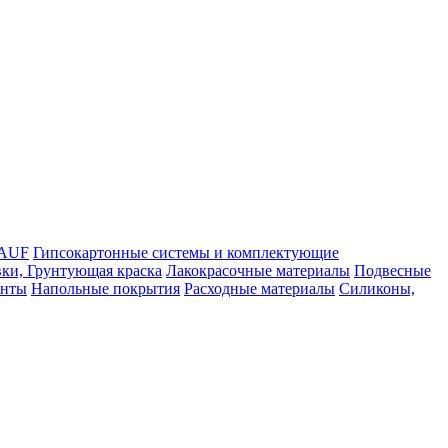
NAUF
Гипсокартонные системы и комплектующие
ки, Грунтующая краска
Лакокрасочные материалы
Подвесные
енты
Напольные покрытия
Расходные материалы
Силиконы,