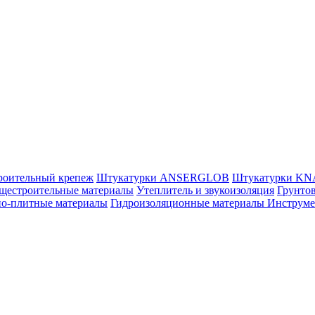
роительный крепеж
Штукатурки ANSERGLOB
Штукатурки K
щестроительные материалы
Утеплитель и звукоизоляция
Грунтов
но-плитные материалы
Гидроизоляционные материалы
Инструм