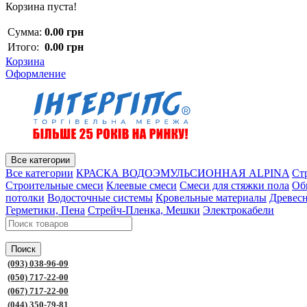
Корзина пуста!
Сумма:
0.00 грн
Итого:
0.00 грн
Корзина
Оформление
Все категории
Все категории
КРАСКА ВОДОЭМУЛЬСИОННАЯ ALPINA
Ст
Строительные смеси
Клеевые смеси
Смеси для стяжки пола
Об
потолки
Водосточные системы
Кровельные материалы
Древес
Герметики, Пена
Стрейч-Пленка, Мешки
Электрокабели
Поиск
(093) 038-96-09
(050) 717-22-00
(067) 717-22-00
(044) 350-79-81