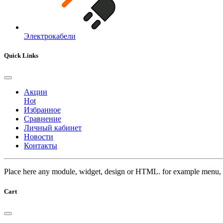
Электрокабели
Quick Links
Акции
Hot
Избранное
Сравнение
Личный кабинет
Новости
Контакты
Place here any module, widget, design or HTML. for example menu, 
Cart