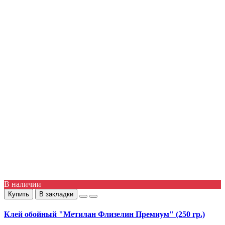
В наличии
Купить
В закладки
Клей обойный "Метилан Флизелин Премиум" (250 гр.)