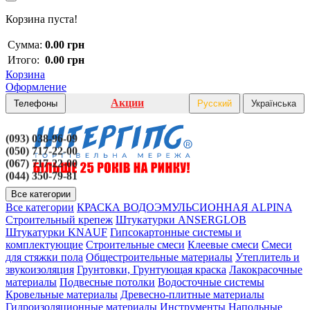
Корзина пуста!
Сумма:
0.00 грн
Итого:
0.00 грн
Корзина
Оформление
Акции
Телефоны
Русский
Українська
(093) 038-96-09
(050) 717-22-00
(067) 717-22-00
(044) 350-79-81
Все категории
Все категории
КРАСКА ВОДОЭМУЛЬСИОННАЯ ALPINA
Строительный крепеж
Штукатурки ANSERGLOB
Штукатурки KNAUF
Гипсокартонные системы и
комплектующие
Строительные смеси
Клеевые смеси
Смеси
для стяжки пола
Общестроительные материалы
Утеплитель и
звукоизоляция
Грунтовки, Грунтующая краска
Лакокрасочные
материалы
Подвесные потолки
Водосточные системы
Кровельные материалы
Древесно-плитные материалы
Гидроизоляционные материалы
Инструменты
Напольные