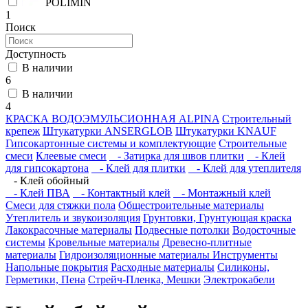
POLIMIN
1
Поиск
Доступность
В наличии
6
В наличии
4
КРАСКА ВОДОЭМУЛЬСИОННАЯ ALPINA
Строительный
крепеж
Штукатурки ANSERGLOB
Штукатурки KNAUF
Гипсокартонные системы и комплектующие
Строительные
смеси
Клеевые смеси
- Затирка для швов плитки
- Клей
для гипсокартона
- Клей для плитки
- Клей для утеплителя
- Клей обойный
- Клей ПВА
- Контактный клей
- Монтажный клей
Смеси для стяжки пола
Общестроительные материалы
Утеплитель и звукоизоляция
Грунтовки, Грунтующая краска
Лакокрасочные материалы
Подвесные потолки
Водосточные
системы
Кровельные материалы
Древесно-плитные
материалы
Гидроизоляционные материалы
Инструменты
Напольные покрытия
Расходные материалы
Силиконы,
Герметики, Пена
Стрейч-Пленка, Мешки
Электрокабели