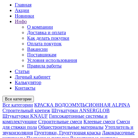
Главная
Акции
Новинки
Инфо
О компании
Доставка и оплата
Как делать покупки
Оплата покупок
Вакансии
Поставщикам
Условия использования
Правила работы
Статьи
Личный кабинет
Калькулятор
Контакты
Все категории
Все категории
КРАСКА ВОДОЭМУЛЬСИОННАЯ ALPINA
Строительный крепеж
Штукатурки ANSERGLOB
Штукатурки KNAUF
Гипсокартонные системы и
комплектующие
Строительные смеси
Клеевые смеси
Смеси
для стяжки пола
Общестроительные материалы
Утеплитель и
звукоизоляция
Грунтовки, Грунтующая краска
Лакокрасочные