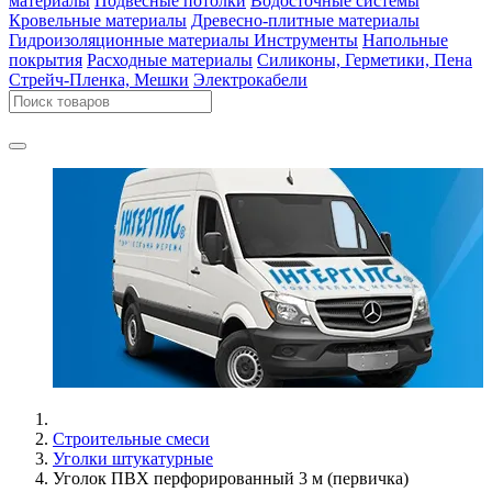
материалы
Подвесные потолки
Водосточные системы
Кровельные материалы
Древесно-плитные материалы
Гидроизоляционные материалы
Инструменты
Напольные
покрытия
Расходные материалы
Силиконы, Герметики, Пена
Стрейч-Пленка, Мешки
Электрокабели
Строительные смеси
Уголки штукатурные
Уголок ПВХ перфорированный 3 м (первичка)