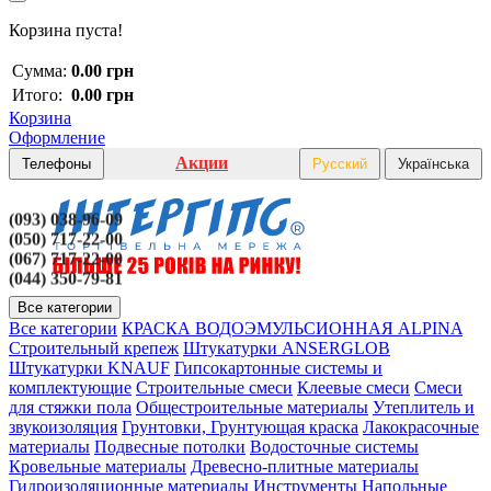
Корзина пуста!
Сумма:
0.00 грн
Итого:
0.00 грн
Корзина
Оформление
Акции
Телефоны
Русский
Українська
(093) 038-96-09
(050) 717-22-00
(067) 717-22-00
(044) 350-79-81
Все категории
Все категории
КРАСКА ВОДОЭМУЛЬСИОННАЯ ALPINA
Строительный крепеж
Штукатурки ANSERGLOB
Штукатурки KNAUF
Гипсокартонные системы и
комплектующие
Строительные смеси
Клеевые смеси
Смеси
для стяжки пола
Общестроительные материалы
Утеплитель и
звукоизоляция
Грунтовки, Грунтующая краска
Лакокрасочные
материалы
Подвесные потолки
Водосточные системы
Кровельные материалы
Древесно-плитные материалы
Гидроизоляционные материалы
Инструменты
Напольные