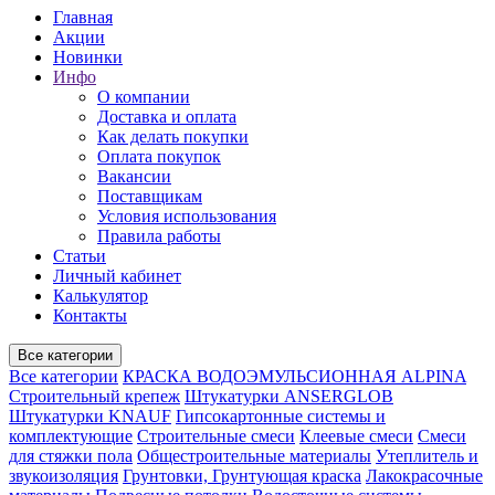
Главная
Акции
Новинки
Инфо
О компании
Доставка и оплата
Как делать покупки
Оплата покупок
Вакансии
Поставщикам
Условия использования
Правила работы
Статьи
Личный кабинет
Калькулятор
Контакты
Все категории
Все категории
КРАСКА ВОДОЭМУЛЬСИОННАЯ ALPINA
Строительный крепеж
Штукатурки ANSERGLOB
Штукатурки KNAUF
Гипсокартонные системы и
комплектующие
Строительные смеси
Клеевые смеси
Смеси
для стяжки пола
Общестроительные материалы
Утеплитель и
звукоизоляция
Грунтовки, Грунтующая краска
Лакокрасочные