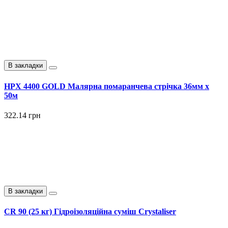
В закладки
HPX 4400 GOLD Малярна помаранчева стрічка 36мм х
50м
322.14 грн
В закладки
CR 90 (25 кг) Гідроізоляційна суміш Crystaliser