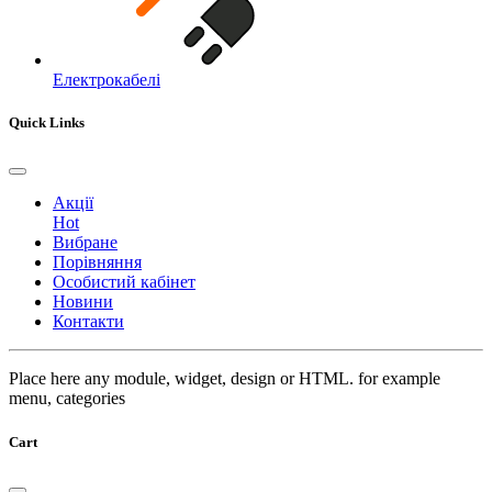
Електрокабелі
Quick Links
Акції
Hot
Вибране
Порівняння
Особистий кабінет
Новини
Контакти
Place here any module, widget, design or HTML. for example
menu, categories
Cart