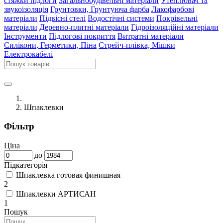
стяжки підлоги
Загальнобудівельні матеріали
Утеплювач та
звукоізоляція
Грунтовки, Грунтуюча фарба
Лакофарбові
матеріали
Підвісні стелі
Водостічні системи
Покрівельні
матеріали
Деревно-плитні матеріали
Гідроізоляційні матеріали
Інструменти
Підлогові покриття
Витратні матеріали
Силікони, Герметики, Піна
Стрейч-плівка, Мішки
Електрокабелі
Шпаклевки
Фільтр
Ціна
до
Підкатегорія
Шпаклевка готовая финишная
2
Шпаклевки АРТИСАН
1
Пошук