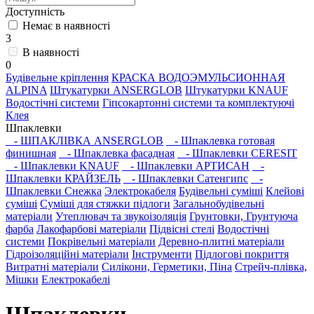
Доступність
Немає в наявності
3
В наявності
0
Будівельне кріплення
КРАСКА ВОДОЭМУЛЬСИОННАЯ
ALPINA
Штукатурки ANSERGLOB
Штукатурки KNAUF
Водостічні системи
Гіпсокартонні системи та комплектуючі
Клея
Шпаклевки
- ШПАКЛІВКА ANSERGLOB
- Шпаклевка готовая
финишная
- Шпаклевка фасадная
- Шпаклевки CERESIT
- Шпаклевки KNAUF
- Шпаклевки АРТИСАН
-
Шпаклевки КРАЙЗЕЛЬ
- Шпаклевки Сатенгипс
-
Шпаклевки Снежка
Электрокабеля
Будівельні суміші
Клейові
суміші
Суміші для стяжки підлоги
Загальнобудівельні
матеріали
Утеплювач та звукоізоляція
Грунтовки, Грунтуюча
фарба
Лакофарбові матеріали
Підвісні стелі
Водостічні
системи
Покрівельні матеріали
Деревно-плитні матеріали
Гідроізоляційні матеріали
Інструменти
Підлогові покриття
Витратні матеріали
Силікони, Герметики, Піна
Стрейч-плівка,
Мішки
Електрокабелі
Шпаклевки