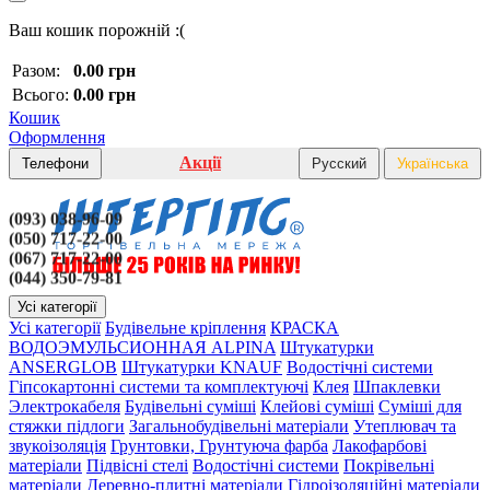
Ваш кошик порожній :(
Разом:
0.00 грн
Всього:
0.00 грн
Кошик
Оформлення
Акції
Телефони
Русский
Українська
(093) 038-96-09
(050) 717-22-00
(067) 717-22-00
(044) 350-79-81
Усі категорії
Усі категорії
Будівельне кріплення
КРАСКА
ВОДОЭМУЛЬСИОННАЯ ALPINA
Штукатурки
ANSERGLOB
Штукатурки KNAUF
Водостічні системи
Гіпсокартонні системи та комплектуючі
Клея
Шпаклевки
Электрокабеля
Будівельні суміші
Клейові суміші
Суміші для
стяжки підлоги
Загальнобудівельні матеріали
Утеплювач та
звукоізоляція
Грунтовки, Грунтуюча фарба
Лакофарбові
матеріали
Підвісні стелі
Водостічні системи
Покрівельні
матеріали
Деревно-плитні матеріали
Гідроізоляційні матеріали