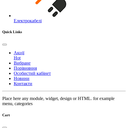
Електрокабелі
Quick Links
Акції
Hot
Вибране
Порівняння
Особистий кабінет
Новини
Контакти
Place here any module, widget, design or HTML. for example
menu, categories
Cart