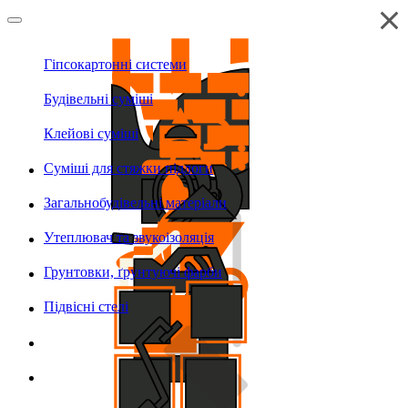
Гіпсокартонні системи
Будівельні суміші
Клейові суміші
Суміші для стяжки підлоги
Загальнобудівельні матеріали
Утеплювач та звукоізоляція
Грунтовки, ґрунтуючі фарби
Підвісні стелі