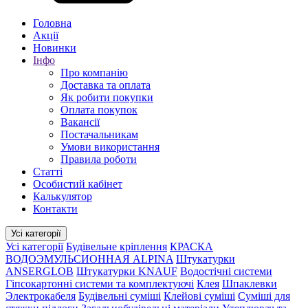
Головна
Акції
Новинки
Інфо
Про компанію
Доставка та оплата
Як робити покупки
Оплата покупок
Вакансії
Постачальникам
Умови використання
Правила роботи
Статті
Особистий кабінет
Калькулятор
Контакти
Усі категорії
Усі категорії
Будівельне кріплення
КРАСКА
ВОДОЭМУЛЬСИОННАЯ ALPINA
Штукатурки
ANSERGLOB
Штукатурки KNAUF
Водостічні системи
Гіпсокартонні системи та комплектуючі
Клея
Шпаклевки
Электрокабеля
Будівельні суміші
Клейові суміші
Суміші для