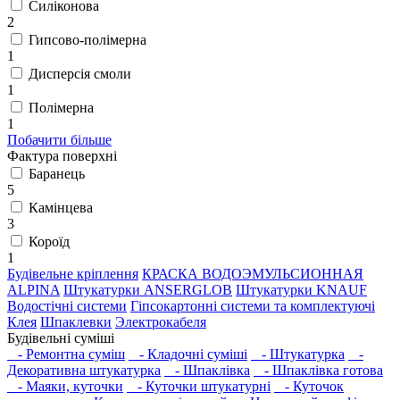
Силіконова
2
Гипсово-полімерна
1
Дисперсія смоли
1
Полімерна
1
Побачити більше
Фактура поверхні
Баранець
5
Камінцева
3
Короїд
1
Будівельне кріплення
КРАСКА ВОДОЭМУЛЬСИОННАЯ
ALPINA
Штукатурки ANSERGLOB
Штукатурки KNAUF
Водостічні системи
Гіпсокартонні системи та комплектуючі
Клея
Шпаклевки
Электрокабеля
Будівельні суміші
- Ремонтна суміш
- Кладочні суміші
- Штукатурка
-
Декоративна штукатурка
- Шпаклівка
- Шпаклівка готова
- Маяки, куточки
- Куточки штукатурні
- Куточок