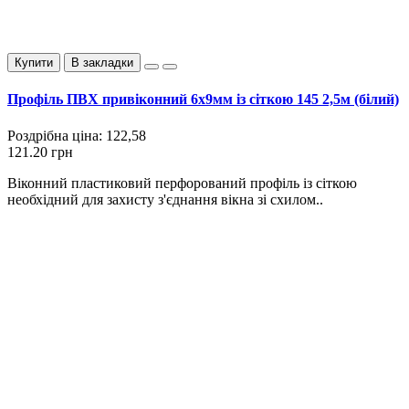
Купити
В закладки
Профіль ПВХ привіконний 6х9мм із сіткою 145 2,5м (білий)
Роздрібна ціна:
122,58
121.20 грн
Віконний пластиковий перфорований профіль із сіткою
необхідний для захисту з'єднання вікна зі схилом..