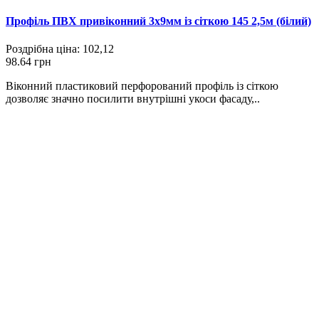
Профіль ПВХ привіконний 3х9мм із сіткою 145 2,5м (білий)
Роздрібна ціна:
102,12
98.64 грн
Віконний пластиковий перфорований профіль із сіткою
дозволяє значно посилити внутрішні укоси фасаду,..