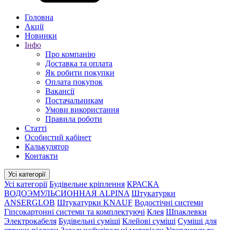
Головна
Акції
Новинки
Інфо
Про компанію
Доставка та оплата
Як робити покупки
Оплата покупок
Вакансії
Постачальникам
Умови використання
Правила роботи
Статті
Особистий кабінет
Калькулятор
Контакти
Усі категорії
Усі категорії
Будівельне кріплення
КРАСКА
ВОДОЭМУЛЬСИОННАЯ ALPINA
Штукатурки
ANSERGLOB
Штукатурки KNAUF
Водостічні системи
Гіпсокартонні системи та комплектуючі
Клея
Шпаклевки
Электрокабеля
Будівельні суміші
Клейові суміші
Суміші для