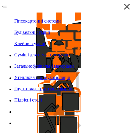
Гіпсокартонні системи
Будівельні суміші
Клейові суміші
Суміші для стяжки підлоги
Загальнобудівельні матеріали
Утеплювач та звукоізоляція
Грунтовки, ґрунтуючі фарби
Підвісні стелі