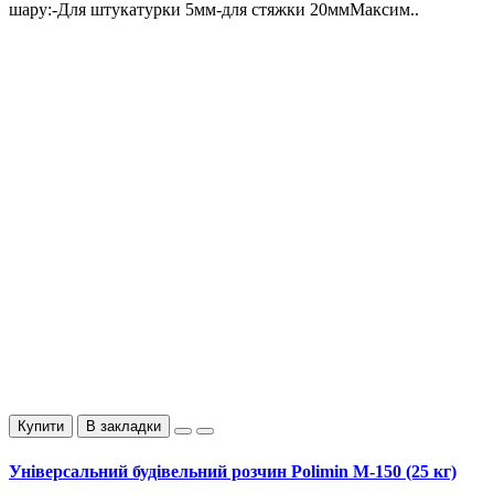
шару:-Для штукатурки 5мм-для стяжки 20ммМаксим..
Купити
В закладки
Універсальний будівельний розчин Polimin М-150 (25 кг)