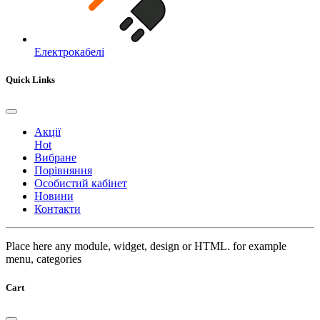
Електрокабелі
Quick Links
Акції
Hot
Вибране
Порівняння
Особистий кабінет
Новини
Контакти
Place here any module, widget, design or HTML. for example
menu, categories
Cart