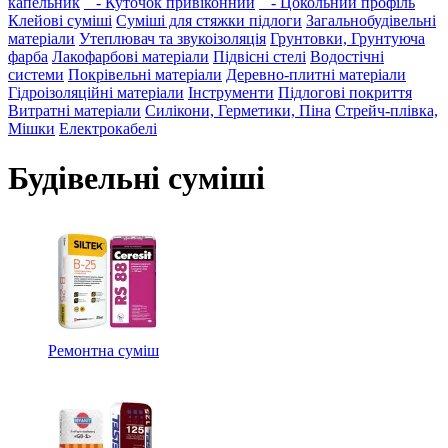
капельник
- Куточок привіконний
- Цокольний профіль
Клейові суміші
Суміші для стяжки підлоги
Загальнобудівельні
матеріали
Утеплювач та звукоізоляція
Грунтовки, Грунтуюча
фарба
Лакофарбові матеріали
Підвісні стелі
Водостічні
системи
Покрівельні матеріали
Деревно-плитні матеріали
Гідроізоляційні матеріали
Інструменти
Підлогові покриття
Витратні матеріали
Силікони, Герметики, Піна
Стрейч-плівка,
Мішки
Електрокабелі
Будівельні суміші
Ремонтна суміш