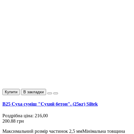
Купити
В закладки
B25 Суха суміш "Сухий бетон". (25кг) Siltek
Роздрібна ціна:
216,00
200.88 грн
Максимальний розмір частинок 2,5 ммМінімальна товщина