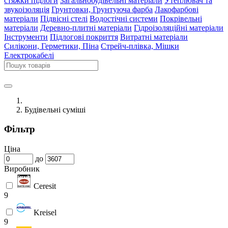
стяжки підлоги
Загальнобудівельні матеріали
Утеплювач та
звукоізоляція
Грунтовки, Грунтуюча фарба
Лакофарбові
матеріали
Підвісні стелі
Водостічні системи
Покрівельні
матеріали
Деревно-плитні матеріали
Гідроізоляційні матеріали
Інструменти
Підлогові покриття
Витратні матеріали
Силікони, Герметики, Піна
Стрейч-плівка, Мішки
Електрокабелі
Будівельні суміші
Фільтр
Ціна
до
Виробник
Ceresit
9
Kreisel
9