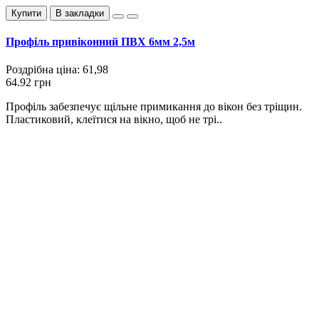
Купити
В закладки
Профіль привіконний ПВХ 6мм 2,5м
Роздрібна ціна:
61,98
64.92 грн
Профіль забезпечує щільне примикання до вікон без тріщин.
Пластиковий, клеїтися на вікно, щоб не трі..