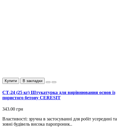
Купити
В закладки
СТ-24 (25 кг) Штукатурка для вирівнювання основ із
пористого бетону CERESIT
343.00 грн
Властивості: зручна в застосуванні для робіт усередині та
зовні будівель висока паропроник..