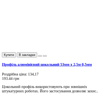
Купити
В закладки
Профіль алюмінієвий цокольний 53мм х 2,5м 0,5мм
Роздрібна ціна:
134,17
193.44 грн
Цокольний профіль використовують при зовнішніх
штукатурних роботах. Його застосування дозволяє захис..