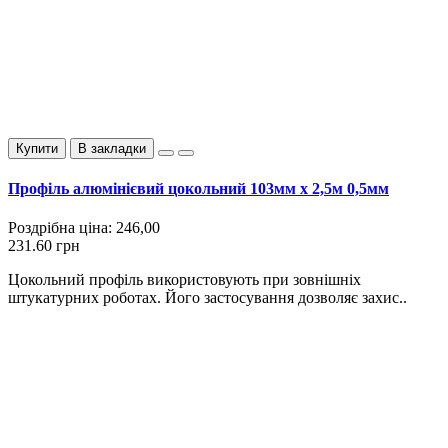
Купити
В закладки
Профіль алюмінієвий цокольний 103мм х 2,5м 0,5мм
Роздрібна ціна:
246,00
231.60 грн
Цокольний профіль використовують при зовнішніх
штукатурних роботах. Його застосування дозволяє захис..