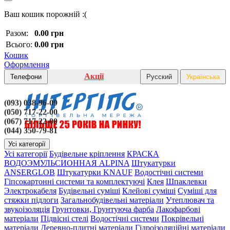
Ваш кошик порожній :(
Разом:
0.00 грн
Всього:
0.00 грн
Кошик
Оформлення
Акції
Телефони
Русский
Українська
(093) 038-96-09
(050) 717-22-00
(067) 717-22-00
(044) 350-79-81
Усі категорії
Усі категорії
Будівельне кріплення
КРАСКА
ВОДОЭМУЛЬСИОННАЯ ALPINA
Штукатурки
ANSERGLOB
Штукатурки KNAUF
Водостічні системи
Гіпсокартонні системи та комплектуючі
Клея
Шпаклевки
Электрокабеля
Будівельні суміші
Клейові суміші
Суміші для
стяжки підлоги
Загальнобудівельні матеріали
Утеплювач та
звукоізоляція
Грунтовки, Грунтуюча фарба
Лакофарбові
матеріали
Підвісні стелі
Водостічні системи
Покрівельні
матеріали
Деревно-плитні матеріали
Гідроізоляційні матеріали